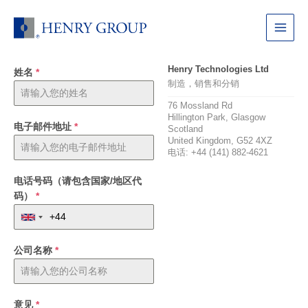
跳
至
Main
内
容
Menu
Henry Technologies Ltd
姓名
*
制造，销售和分销
76 Mossland Rd
Hillington Park, Glasgow
电子邮件地址
*
Scotland
United Kingdom, G52 4XZ
电话: +44 (141) 882-4621
电话号码（请包含国家/地区代
码）
*
公司名称
*
意见
*