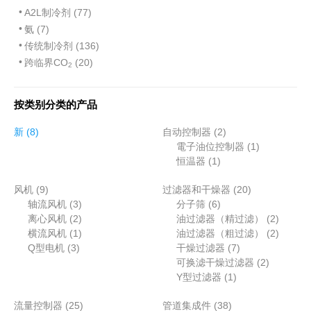
A2L制冷剂 (77)
氨 (7)
传统制冷剂 (136)
跨临界CO
(20)
2
按类别分类的产品
8
2
新
8
自动控制器
2
个
个
1
電子油位控制器
1
产
1
产
个
恒温器
1
品
个
品
产
9
2
风机
9
过滤器和干燥器
产
20
品
个
3
6
0
轴流风机
3
分子筛
6
品
产
个
2
个
个
2
离心风机
2
油过滤器（精过滤）
2
品
产
个
1
产
产
个
2
横流风机
1
油过滤器（粗过滤）
2
3
品
产
个
品
7
品
产
个
Q型电机
3
干燥过滤器
7
个
品
产
个
2
品
产
可换滤干燥过滤器
2
产
品
1
产
个
品
Y型过滤器
1
品
个
品
产
2
3
流量控制器
25
管道集成件
38
产
品