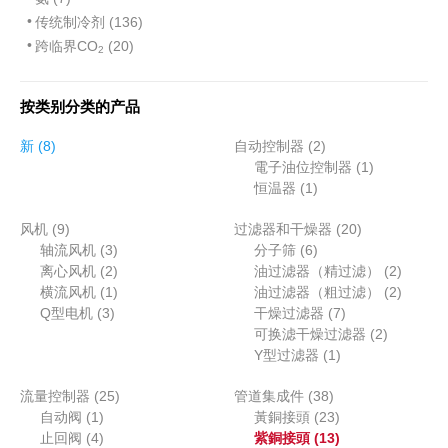
传统制冷剂 (136)
跨临界CO
(20)
2
按类别分类的产品
8
2
新
8
自动控制器
2
个
个
1
電子油位控制器
1
产
1
产
个
恒温器
1
品
个
品
产
9
2
风机
9
过滤器和干燥器
产
20
品
个
3
6
0
轴流风机
3
分子筛
6
品
产
个
2
个
个
2
离心风机
2
油过滤器（精过滤）
2
品
产
个
1
产
产
个
2
横流风机
1
油过滤器（粗过滤）
2
3
品
产
个
品
7
品
产
个
Q型电机
3
干燥过滤器
7
个
品
产
个
2
品
产
可换滤干燥过滤器
2
产
品
1
产
个
品
Y型过滤器
1
品
个
品
产
2
3
流量控制器
25
管道集成件
38
产
品
1
5
8
2
自动阀
1
黃銅接頭
23
品
个
4
个
个
3
1
止回阀
4
紫銅接頭
13