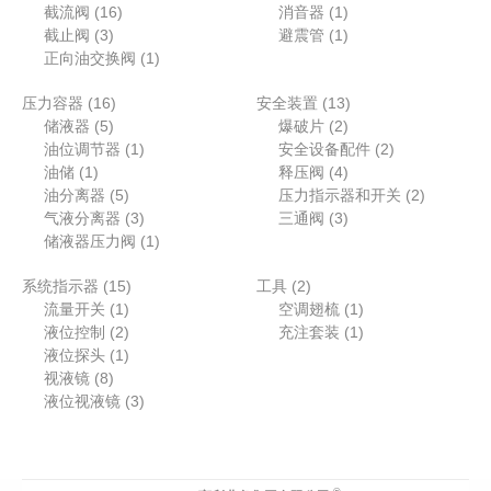
产
个
1
产
1
产
个
3
截流阀
16
消音器
1
品
产
3
6
品
个
1
品
产
个
截止阀
3
避震管
1
品
个
个
1
产
个
品
产
正向油交换阀
1
产
产
个
品
产
品
1
1
压力容器
16
品
品
产
安全装置
13
品
5
6
2
3
储液器
5
品
爆破片
2
个
个
1
个
个
2
油位调节器
1
安全设备配件
2
1
产
产
个
产
4
产
个
油储
1
释压阀
4
个
品
品
5
产
品
个
品
产
2
油分离器
5
压力指示器和开关
2
产
个
品
3
产
3
品
个
气液分离器
3
三通阀
3
品
产
个
1
品
个
产
储液器压力阀
1
品
产
个
产
品
1
2
系统指示器
15
品
产
工具
2
品
1
5
个
1
流量开关
1
品
空调翅梳
1
个
2
个
产
个
1
液位控制
2
充注套装
1
产
个
1
产
品
产
个
液位探头
1
8
品
产
个
品
品
产
视液镜
8
个
品
产
3
品
液位视液镜
3
产
品
个
品
产
品