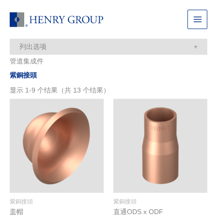
跳
至
Main
内
容
Menu
列出选项
管道集成件
每页显示数目：
紫銅接頭
显示 1-9 个结果（共 13 个结果）
紫銅接頭
紫銅接頭
盖帽
直通ODS x ODF