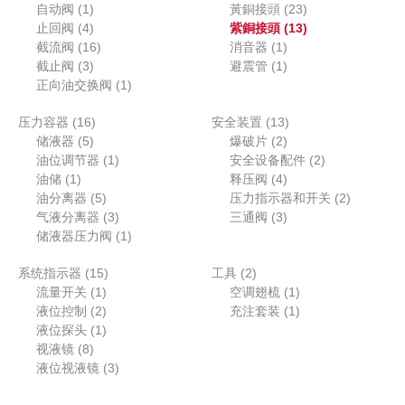
1
5
8
2
自动阀
1
黃銅接頭
23
品
个
4
个
个
3
1
止回阀
4
紫銅接頭
13
产
个
1
产
1
产
个
3
截流阀
16
消音器
1
品
产
3
6
品
个
1
品
产
个
截止阀
3
避震管
1
品
个
个
1
产
个
品
产
正向油交换阀
1
产
产
个
品
产
品
1
1
压力容器
16
品
品
产
安全装置
13
品
5
6
2
3
储液器
5
品
爆破片
2
个
个
1
个
个
2
油位调节器
1
安全设备配件
2
1
产
产
个
产
4
产
个
油储
1
释压阀
4
个
品
品
5
产
品
个
品
产
2
油分离器
5
压力指示器和开关
2
产
个
品
3
产
3
品
个
气液分离器
3
三通阀
3
品
产
个
1
品
个
产
储液器压力阀
1
品
产
个
产
品
1
2
系统指示器
15
品
产
工具
2
品
1
5
个
1
流量开关
1
品
空调翅梳
1
个
2
个
产
个
1
液位控制
2
充注套装
1
产
个
1
产
品
产
个
液位探头
1
8
品
产
个
品
品
产
视液镜
8
个
品
产
3
品
液位视液镜
3
产
品
个