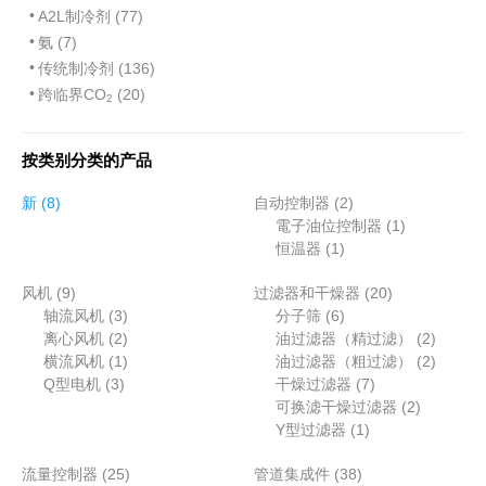
A2L制冷剂 (77)
氨 (7)
传统制冷剂 (136)
跨临界CO
(20)
2
按类别分类的产品
8
2
新
8
自动控制器
2
个
个
1
電子油位控制器
1
产
1
产
个
恒温器
1
品
个
品
产
9
2
风机
9
过滤器和干燥器
产
20
品
个
3
6
0
轴流风机
3
分子筛
6
品
产
个
2
个
个
2
离心风机
2
油过滤器（精过滤）
2
品
产
个
1
产
产
个
2
横流风机
1
油过滤器（粗过滤）
2
3
品
产
个
品
7
品
产
个
Q型电机
3
干燥过滤器
7
个
品
产
个
2
品
产
可换滤干燥过滤器
2
产
品
1
产
个
品
Y型过滤器
1
品
个
品
产
2
3
流量控制器
25
管道集成件
38
产
品