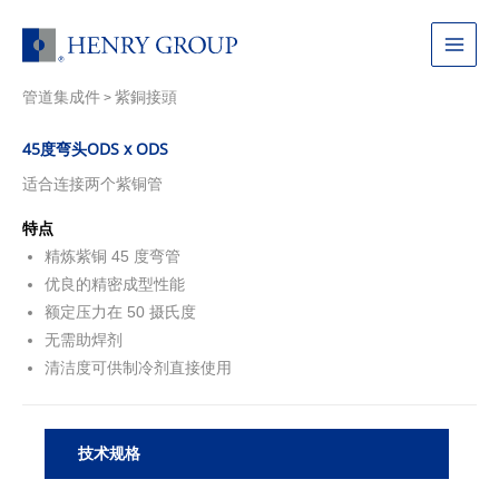
跳
至
Main
内
容
管道集成件
紫銅接頭
Menu
>
45度弯头ODS x ODS
适合连接两个紫铜管
特点
精炼紫铜 45 度弯管
优良的精密成型性能
额定压力在 50 摄氏度
无需助焊剂
清洁度可供制冷剂直接使用
技术规格