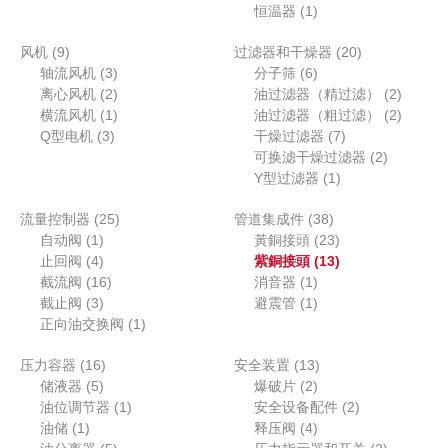
产
1
产
个
恒温器
1
品
个
品
产
9
2
风机
9
过滤器和干燥器
产
20
品
个
3
6
0
轴流风机
3
分子筛
6
品
产
个
2
个
个
2
离心风机
2
油过滤器（精过滤）
2
品
产
个
1
产
产
个
2
横流风机
1
油过滤器（粗过滤）
2
3
品
产
个
品
7
品
产
个
Q型电机
3
干燥过滤器
7
个
品
产
个
2
品
产
可换滤干燥过滤器
2
产
品
1
产
个
品
Y型过滤器
1
品
个
品
产
2
3
流量控制器
25
管道集成件
38
产
品
1
5
8
2
自动阀
1
黃銅接頭
23
品
个
4
个
个
3
1
止回阀
4
紫銅接頭
13
产
个
1
产
1
产
个
3
截流阀
16
消音器
1
品
产
3
6
品
个
1
品
产
个
截止阀
3
避震管
1
品
个
个
1
产
个
品
产
正向油交换阀
1
产
产
个
品
产
品
1
1
压力容器
16
品
品
产
安全装置
13
品
5
6
2
3
储液器
5
品
爆破片
2
个
个
1
个
个
2
油位调节器
1
安全设备配件
2
1
产
产
个
产
4
产
个
油储
1
释压阀
4