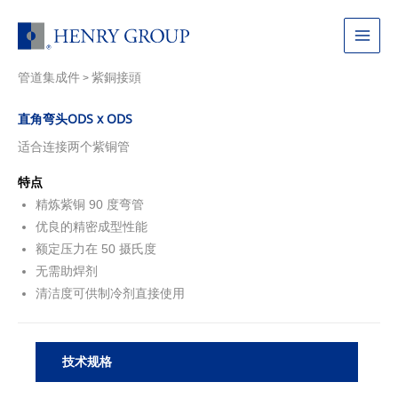
跳
至
Main
内
容
管道集成件
紫銅接頭
Menu
>
直角弯头ODS x ODS
适合连接两个紫铜管
特点
精炼紫铜 90 度弯管
优良的精密成型性能
额定压力在 50 摄氏度
无需助焊剂
清洁度可供制冷剂直接使用
技术规格