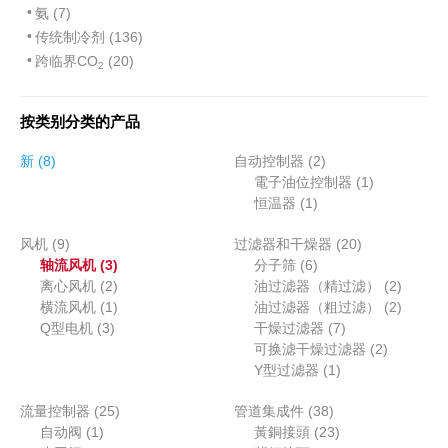
氨 (7)
传统制冷剂 (136)
跨临界CO
(20)
2
按类别分类的产品
8
2
新
8
自动控制器
2
个
个
1
電子油位控制器
1
产
1
产
个
恒温器
1
品
个
品
产
9
2
风机
9
过滤器和干燥器
产
20
品
个
3
6
0
轴流风机
3
分子筛
6
品
产
个
2
个
个
2
离心风机
2
油过滤器（精过滤）
2
品
产
个
1
产
产
个
2
横流风机
1
油过滤器（粗过滤）
2
3
品
产
个
品
7
品
产
个
Q型电机
3
干燥过滤器
7
个
品
产
个
2
品
产
可换滤干燥过滤器
2
产
品
1
产
个
品
Y型过滤器
1
品
个
品
产
2
3
流量控制器
25
管道集成件
38
产
品
1
5
8
2
自动阀
1
黃銅接頭
23
品