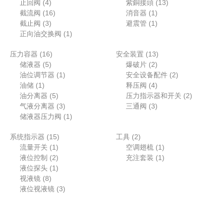
个
4
个
个
3
1
止回阀
4
紫銅接頭
13
产
个
1
产
1
产
个
3
截流阀
16
消音器
1
品
产
3
6
品
个
1
品
产
个
截止阀
3
避震管
1
品
个
个
1
产
个
品
产
正向油交换阀
1
产
产
个
品
产
品
1
1
压力容器
16
品
品
产
安全装置
13
品
5
6
2
3
储液器
5
品
爆破片
2
个
个
1
个
个
2
油位调节器
1
安全设备配件
2
1
产
产
个
产
4
产
个
油储
1
释压阀
4
个
品
品
5
产
品
个
品
产
2
油分离器
5
压力指示器和开关
2
产
个
品
3
产
3
品
个
气液分离器
3
三通阀
3
品
产
个
1
品
个
产
储液器压力阀
1
品
产
个
产
品
1
2
系统指示器
15
品
产
工具
2
品
1
5
个
1
流量开关
1
品
空调翅梳
1
个
2
个
产
个
1
液位控制
2
充注套装
1
产
个
1
产
品
产
个
液位探头
1
8
品
产
个
品
品
产
视液镜
8
个
品
产
3
品
液位视液镜
3
产
品
个
品
产
品