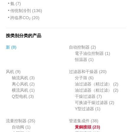
氨 (7)
传统制冷剂 (136)
跨临界CO
(20)
2
按类别分类的产品
8
2
新
8
自动控制器
2
个
个
1
電子油位控制器
1
产
1
产
个
恒温器
1
品
个
品
产
9
2
风机
9
过滤器和干燥器
产
20
品
个
3
6
0
轴流风机
3
分子筛
6
品
产
个
2
个
个
2
离心风机
2
油过滤器（精过滤）
2
品
产
个
1
产
产
个
2
横流风机
1
油过滤器（粗过滤）
2
3
品
产
个
品
7
品
产
个
Q型电机
3
干燥过滤器
7
个
品
产
个
2
品
产
可换滤干燥过滤器
2
产
品
1
产
个
品
Y型过滤器
1
品
个
品
产
2
3
流量控制器
25
管道集成件
38
产
品
1
5
8
2
自动阀
1
黃銅接頭
23
品