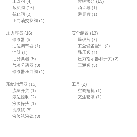
个
4
个
个
3
1
止回阀
4
紫銅接頭
13
产
个
1
产
1
产
个
3
截流阀
16
消音器
1
品
产
3
6
品
个
1
品
产
个
截止阀
3
避震管
1
品
个
个
1
产
个
品
产
正向油交换阀
1
产
产
个
品
产
品
1
1
压力容器
16
品
品
产
安全装置
13
品
5
6
2
3
储液器
5
品
爆破片
2
个
个
1
个
个
2
油位调节器
1
安全设备配件
2
1
产
产
个
产
4
产
个
油储
1
释压阀
4
个
品
品
5
产
品
个
品
产
2
油分离器
5
压力指示器和开关
2
产
个
品
3
产
3
品
个
气液分离器
3
三通阀
3
品
产
个
1
品
个
产
储液器压力阀
1
品
产
个
产
品
1
2
系统指示器
15
品
产
工具
2
品
1
5
个
1
流量开关
1
品
空调翅梳
1
个
2
个
产
个
1
液位控制
2
充注套装
1
产
个
1
产
品
产
个
液位探头
1
8
品
产
个
品
品
产
视液镜
8
个
品
产
3
品
液位视液镜
3
产
品
个
品
产
品