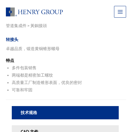
跳
至
Main
内
容
管道集成件
黃銅接頭
Menu
>
转接头
卓越品质，锻造黄铜锥形螺母
特点
多件包装销售
两端都是精密加工螺纹
高质量工厂制造锥形表面，优良的密封
可靠和牢固
技术规格
CAD 文件