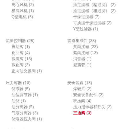
产
个
2
个
个
2
离心风机
2
油过滤器（精过滤）
2
品
产
个
1
产
产
个
2
横流风机
1
油过滤器（粗过滤）
2
3
品
产
个
品
7
品
产
个
Q型电机
3
干燥过滤器
7
个
品
产
个
2
品
产
可换滤干燥过滤器
2
产
品
1
产
个
品
Y型过滤器
1
品
个
品
产
2
3
流量控制器
25
管道集成件
38
产
品
1
5
8
2
自动阀
1
黃銅接頭
23
品
个
4
个
个
3
1
止回阀
4
紫銅接頭
13
产
个
1
产
1
产
个
3
截流阀
16
消音器
1
品
产
3
6
品
个
1
品
产
个
截止阀
3
避震管
1
品
个
个
1
产
个
品
产
正向油交换阀
1
产
产
个
品
产
品
1
1
压力容器
16
品
品
产
安全装置
13
品
5
6
2
3
储液器
5
品
爆破片
2
个
个
1
个
个
2
油位调节器
1
安全设备配件
2
1
产
产
个
产
4
产
个
油储
1
释压阀
4
个
品
品
5
产
品
个
品
产
2
油分离器
5
压力指示器和开关
2
产
个
品
3
产
3
品
个
气液分离器
3
三通阀
3
品
产
个
1
品
个
产
储液器压力阀
1
品
产
个
产
品