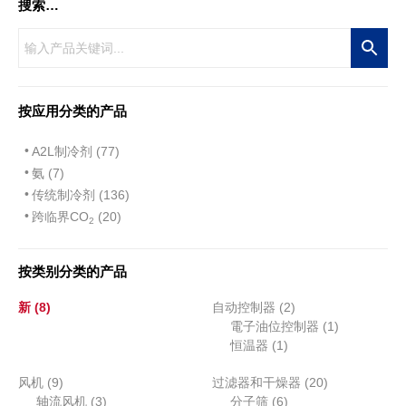
搜索…
按应用分类的产品
A2L制冷剂 (77)
氨 (7)
传统制冷剂 (136)
跨临界CO
(20)
2
按类别分类的产品
8
2
新
8
自动控制器
2
个
个
1
電子油位控制器
1
产
1
产
个
恒温器
1
品
个
品
产
9
2
风机
9
过滤器和干燥器
产
20
品
个
3
6
0
轴流风机
3
分子筛
6
品