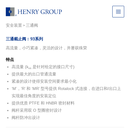
跳
至
Main
内
容
安全装置
三通阀
Menu
>
三通截止阀︰93系列
高流量，小巧紧凑，灵活的设计，并屡获殊荣
特点
高流量 (k
是针对给定的接口尺寸)
vs
提供最大的出口管通流量
紧凑的设计使得安装空间要求最小化
‘M’，’R’ 和 ‘MR’ 型号提供 Rotalock 式连接，在进口和/出口上
实现最佳角度的安装定位
提供优质 PTFE 和 HNBR 密封材料
阀杆采用双 O 型圈密封设计
阀杆防冲出设计