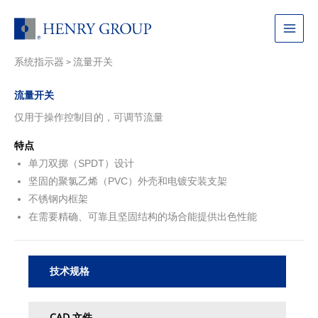
跳
至
Main
内
容
系统指示器
流量开关
Menu
>
流量开关
仅用于操作控制目的，可调节流量
特点
单刀双掷（SPDT）设计
坚固的聚氯乙烯（PVC）外壳和电镀安装支架
不锈钢内框架
在需要精确、可靠且坚固结构的场合能提供出色性能
技术规格
CAD 文件