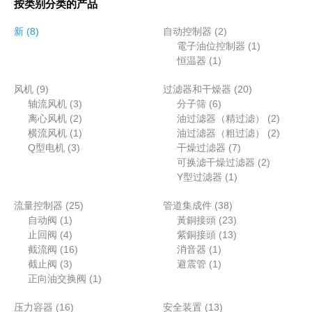
按类别分类的产品
8
2
新
8
自动控制器
2
个
个
1
電子油位控制器
1
产
1
产
个
恒温器
1
品
个
品
产
9
2
风机
9
过滤器和干燥器
产
20
品
个
3
6
0
轴流风机
3
分子筛
6
品
产
个
2
个
个
2
离心风机
2
油过滤器（精过滤）
2
品
产
个
1
产
产
个
2
横流风机
1
油过滤器（粗过滤）
2
3
品
产
个
品
7
品
产
个
Q型电机
3
干燥过滤器
7
个
品
产
个
2
品
产
可换滤干燥过滤器
2
产
品
1
产
个
品
Y型过滤器
1
品
个
品
产
2
3
流量控制器
25
管道集成件
38
产
品
1
5
8
2
自动阀
1
黃銅接頭
23
品
个
4
个
个
3
1
止回阀
4
紫銅接頭
13
产
个
1
产
1
产
个
3
截流阀
16
消音器
1
品
产
3
6
品
个
1
品
产
个
截止阀
3
避震管
1
品
个
个
1
产
个
品
产
正向油交换阀
1
产
产
个
品
产
品
1
1
压力容器
16
品
品
产
安全装置
13
品