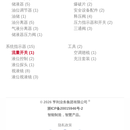
5
6
2
3
储液器
5
品
爆破片
2
个
个
1
个
个
2
油位调节器
1
安全设备配件
2
1
产
产
个
产
4
产
个
油储
1
释压阀
4
个
品
品
5
产
品
个
品
产
2
油分离器
5
压力指示器和开关
2
产
个
品
3
产
3
品
个
气液分离器
3
三通阀
3
品
产
个
1
品
个
产
储液器压力阀
1
品
产
个
产
品
1
2
系统指示器
15
品
产
工具
2
品
1
5
个
1
流量开关
1
品
空调翅梳
1
个
2
个
产
个
1
液位控制
2
充注套装
1
产
个
1
产
品
产
个
液位探头
1
8
品
产
个
品
品
产
视液镜
8
个
品
产
3
品
液位视液镜
3
产
品
个
品
产
品
®
© 2026 亨利业务集团有限公司
浙ICP备20015946号-2
智能制造，智慧产品。
隐私政策