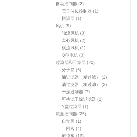
个
2
自动控制器
2
产
个
1
電子油位控制器
1
品
1
产
个
恒温器
1
9
个
品
产
风机
9
个
产
3
品
轴流风机
3
产
品
个
2
离心风机
2
品
产
个
1
横流风机
1
3
品
产
个
Q型电机
3
个
品
产
2
过滤器和干燥器
20
6
产
品
0
分子筛
6
个
品
个
2
油过滤器（精过滤）
2
产
产
个
2
油过滤器（粗过滤）
2
品
7
品
产
个
干燥过滤器
7
个
2
品
产
可换滤干燥过滤器
2
1
产
个
品
Y型过滤器
1
2
个
品
产
流量控制器
25
1
5
产
品
自动阀
1
个
4
个
品
止回阀
4
产
个
1
产
截流阀
16