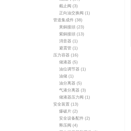
品
产
3
6
品
截止阀
3
品
个
个
1
正向油交换阀
1
产
产
3
个
管道集成件
38
品
品
8
2
产
黃銅接頭
23
个
3
1
品
紫銅接頭
13
1
产
个
3
消音器
1
个
1
品
产
个
避震管
1
产
个
1
品
产
压力容器
16
品
产
5
6
品
储液器
5
品
个
个
1
油位调节器
1
1
产
产
个
油储
1
个
品
品
5
产
油分离器
5
产
个
品
3
气液分离器
3
品
产
个
1
储液器压力阀
1
1
品
产
个
安全装置
13
2
3
品
产
爆破片
2
个
个
品
2
安全设备配件
2
产
4
产
个
释压阀
4