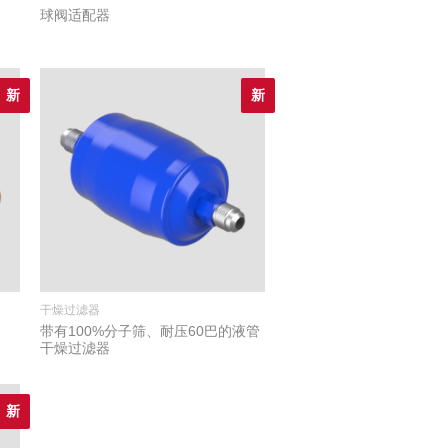
球阀适配器
新
新
干燥过滤器
带有100%分子筛、耐压60巴的液管
干燥过滤器
新