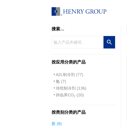
跳
至
内
容
搜索…
按应用分类的产品
A2L制冷剂 (77)
氨 (7)
传统制冷剂 (136)
跨临界CO
(20)
2
按类别分类的产品
8
新
8