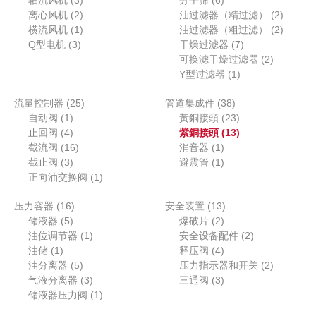
轴流风机
3
分子筛
6
品
产
个
2
个
个
2
离心风机
2
油过滤器（精过滤）
2
品
产
个
1
产
产
个
2
横流风机
1
油过滤器（粗过滤）
2
3
品
产
个
品
7
品
产
个
Q型电机
3
干燥过滤器
7
个
品
产
个
2
品
产
可换滤干燥过滤器
2
产
品
1
产
个
品
Y型过滤器
1
品
个
品
产
2
3
流量控制器
25
管道集成件
38
产
品
1
5
8
2
自动阀
1
黃銅接頭
23
品
个
4
个
个
3
1
止回阀
4
紫銅接頭
13
产
个
1
产
1
产
个
3
截流阀
16
消音器
1
品
产
3
6
品
个
1
品
产
个
截止阀
3
避震管
1
品
个
个
1
产
个
品
产
正向油交换阀
1
产
产
个
品
产
品
1
1
压力容器
16
品
品
产
安全装置
13
品
5
6
2
3
储液器
5
品
爆破片
2
个
个
1
个
个
2
油位调节器
1
安全设备配件
2
1
产
产
个
产
4
产
个
油储
1
释压阀
4
个
品
品
5
产
品
个
品
产
2
油分离器
5
压力指示器和开关
2
产
个
品
3
产
3
品
个
气液分离器
3
三通阀
3
品
产
个
1
品
个
产
储液器压力阀
1
品
产
个
产
品