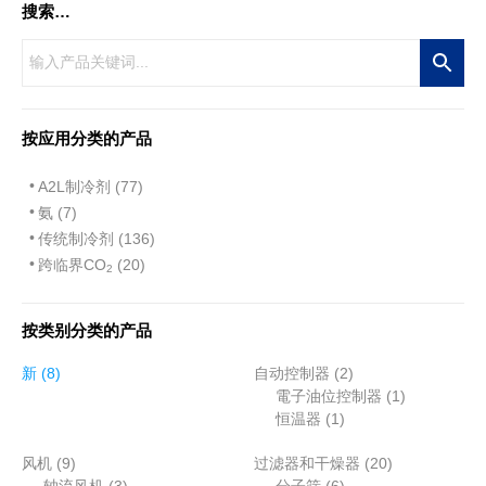
搜索…
按应用分类的产品
A2L制冷剂 (77)
氨 (7)
传统制冷剂 (136)
跨临界CO
(20)
2
按类别分类的产品
8
2
新
8
自动控制器
2
个
个
1
電子油位控制器
1
产
1
产
个
恒温器
1
品
个
品
产
9
2
风机
9
过滤器和干燥器
产
20
品
个
3
6
0