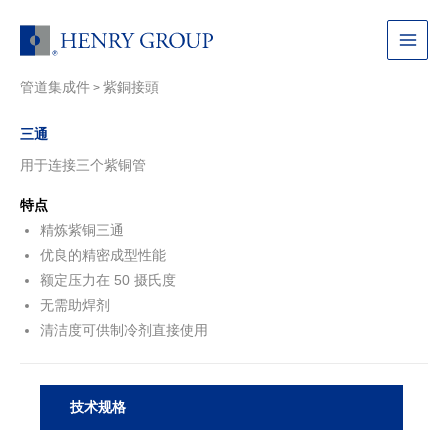
跳
至
Main
内
容
管道集成件
紫銅接頭
Menu
>
三通
用于连接三个紫铜管
特点
精炼紫铜三通
优良的精密成型性能
额定压力在 50 摄氏度
无需助焊剂
清洁度可供制冷剂直接使用
技术规格