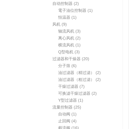
个
2
自动控制器
2
产
个
1
電子油位控制器
1
品
1
产
个
恒温器
1
9
个
品
产
风机
9
个
产
3
品
轴流风机
3
产
品
个
2
离心风机
2
品
产
个
1
横流风机
1
3
品
产
个
Q型电机
3
个
品
产
2
过滤器和干燥器
20
6
产
品
0
分子筛
6
个
品
个
2
油过滤器（精过滤）
2
产
产
个
2
油过滤器（粗过滤）
2
品
7
品
产
个
干燥过滤器
7
个
2
品
产
可换滤干燥过滤器
2
1
产
个
品
Y型过滤器
1
2
个
品
产
流量控制器
25
1
5
产
品
自动阀
1
个
4
个
品
止回阀
4
产
个
1
产
截流阀
16