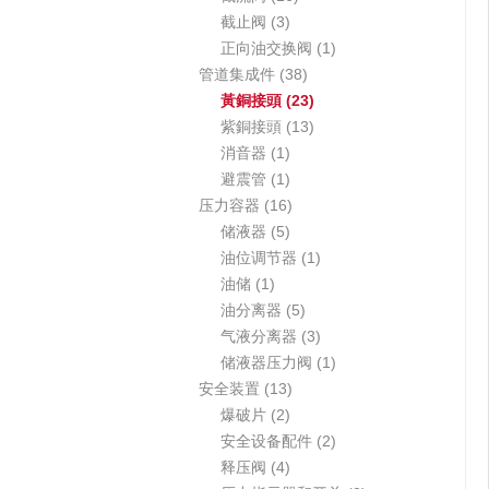
品
产
3
6
品
截止阀
3
品
个
个
1
正向油交换阀
1
产
产
3
个
管道集成件
38
品
品
8
2
产
黃銅接頭
23
个
3
1
品
紫銅接頭
13
1
产
个
3
消音器
1
个
1
品
产
个
避震管
1
产
个
1
品
产
压力容器
16
品
产
5
6
品
储液器
5
品
个
个
1
油位调节器
1
1
产
产
个
油储
1
个
品
品
5
产
油分离器
5
产
个
品
3
气液分离器
3
品
产
个
1
储液器压力阀
1
1
品
产
个
安全装置
13
2
3
品
产
爆破片
2
个
个
品
2
安全设备配件
2
产
4
产
个
释压阀
4