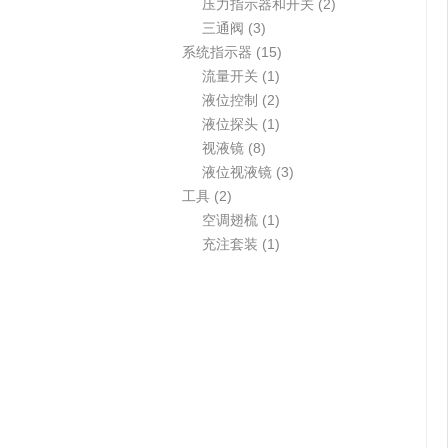
品
个
品
产
2
压力指示器和开关
2
产
3
品
个
三通阀
3
品
个
1
产
系统指示器
15
产
1
5
品
流量开关
1
品
个
2
个
液位控制
2
产
个
1
产
液位探头
1
8
品
产
个
品
视液镜
8
个
品
产
3
液位视液镜
3
2
产
品
个
工具
2
个
品
1
产
空调翅梳
1
产
个
1
品
充注套装
1
品
产
个
品
产
品