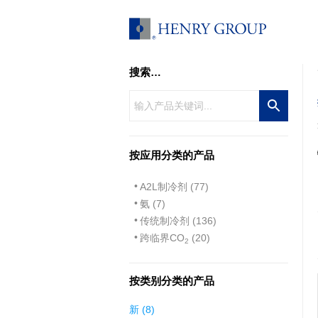
跳
至
内
容
搜索…
按应用分类的产品
A2L制冷剂 (77)
氨 (7)
传统制冷剂 (136)
跨临界CO
(20)
2
按类别分类的产品
8
新
8